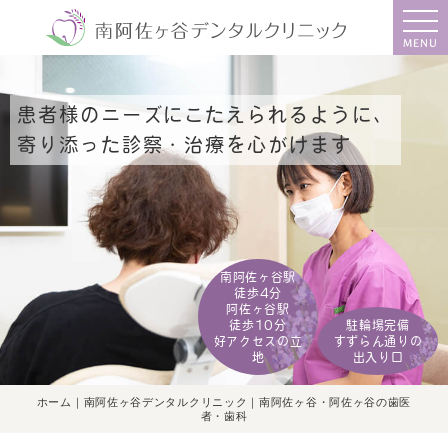
MENU
患者様のニーズにこたえられるように、
寄り添った診察・治療を心がけます
南阿佐ヶ谷駅
徒歩
4
分
阿佐ヶ谷駅
徒歩
10
分
駐輪場完備
好アクセスの立
すずらん通りの
地
出入り口
ホーム｜南阿佐ヶ谷デンタルクリニック｜南阿佐ヶ谷・阿佐ヶ谷の歯医
者・歯科