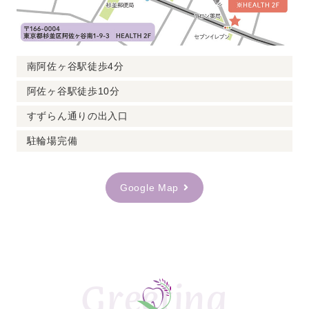
来院
をお願い致します。
2026.05.01
お知らせ
南阿佐ヶ谷駅徒歩4分
南阿佐ヶ谷デンタルクリニック6月の休
阿佐ヶ谷駅徒歩10分
診日のお知らせ
すずらん通りの出入口
南阿佐ヶ谷デンタルクリニック6月の休診日のお知ら
駐輪場完備
せです。
【休診日】
Google Map
日曜日（7
日、14日、21
日、28
日
）
※水曜日は訪問診療のみ、当院での診察は行っており
ません。
・診療時間外でも予約可能な24時間受付のWEB予約も
ございます。
Greeting
・初診ご予約の方は、問診票記入やカルテ作成にお時