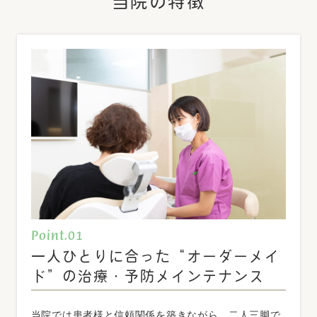
当院の特徴
12/28(日)～1/4(日)
となります。
診療開始は1/5(月)からです。
よろしくお願いいたします。
2025.10.17
お知らせ
施設基準届出項目
当医院は、以下の施設基準に適合してる旨、厚生労働
省地方厚生（支）局に届出を行っております。
Point.01
一人ひとりに合った“オーダーメイ
⋆歯科初診料の注1に規定する基準
ド”の治療・予防メインテナンス
歯科外来診療における院内感染防止対策に十分な体制
の整備、十分な機器を有し、研修を受けた常勤の歯科
当院では患者様と信頼関係を築きながら、二人三脚で