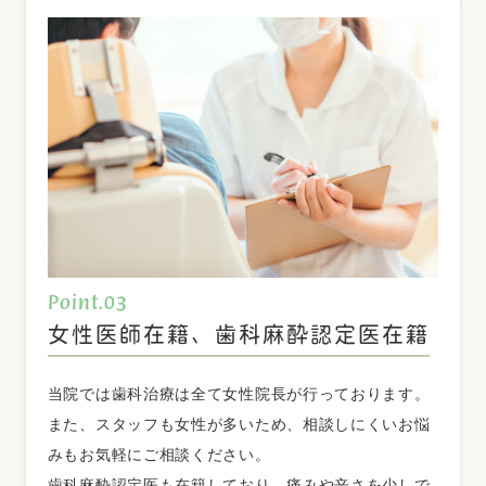
い。
⋆クラウン・ブリッジ維持管理料
装着した冠（かぶせ物）やブリッジについて、２年間
の維持管理を行っています。
⋆ＣＡＤ／ＣＡＭ冠及びＣＡＤ／ＣＡＭインレー
ＣＡＤ／ＣＡＭと呼ばれるコンピュータ支援設計・製
造ユニットを用いて製作される冠やインレー（かぶせ
物、詰め物）を用いて治療を行っています。
Point.03
女性医師在籍、歯科麻酔認定医在籍
⋆個人情報保護法を順守しています。 問診票、診療
録、検査記録、エックス線写真、歯型、処方せん等の
当院では歯科治療は全て女性院長が行っております。
「個人情報」は、別掲の利用目的以外には使用しませ
また、スタッフも女性が多いため、相談しにくいお悩
ん。
みもお気軽にご相談ください。
⋆歯科訪問診療料（注13） 通院困難な患者さんには、
歯科麻酔認定医も在籍しており、痛みや辛さを少しで