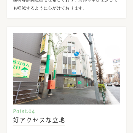
在宅訪問診療を行っています。
も軽減するように心がけております。
⋆ 有床義歯管理料
新しい義歯を保険で作る場合には、前回製作時より
６ヵ月以上を経過していなければできません。 他の歯
科医院で作られた義歯の場合も同様です。
⋆当医院では診療情報の文書提供に努めています。
2025.10.17
お知らせ
11月休診日のお知らせ
南阿佐ヶ谷デンタルクリニックの11月休診日のお知ら
せです。
Point.04
【休診日】
好アクセスな立地
日曜日（2日、9日、16日、23日、30