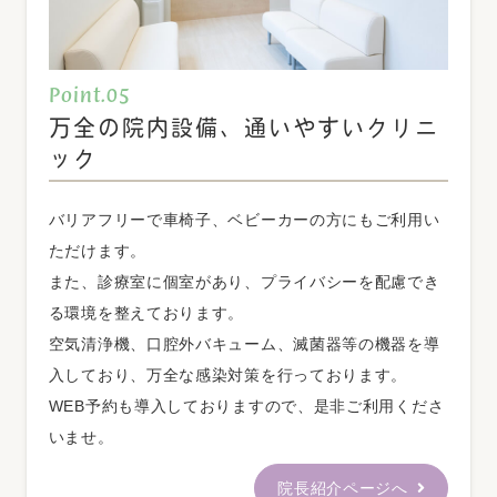
11/20(木)
9：00～13：00
Point.05
万全の院内設備、通いやすいクリニ
ック
ご不便をおかけしますがご理解のほどよろしくお願いいた
バリアフリーで車椅子、ベビーカーの方にもご利用い
します。
ただけます。
また、診療室に個室があり、プライバシーを配慮でき
る環境を整えております。
2025.05.01
お知らせ
空気清浄機、口腔外バキューム、滅菌器等の機器を導
2025年6月休診日のお知らせ
入しており、万全な感染対策を行っております。
南阿佐ヶ谷デンタルクリニックの6月休診日のお知ら
WEB予約も導入しておりますので、是非ご利用くださ
せです。
いませ。
【休診日】
院長紹介ページへ