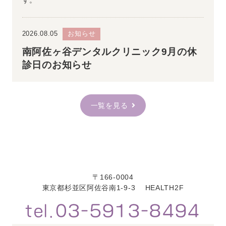
す。
2026.08.05
お知らせ
南阿佐ヶ谷デンタルクリニック9月の休
診日のお知らせ
南阿佐ヶ谷デンタルクリニック8月の休診日のお知ら
せです。
一覧を見る
【休診日】
日曜日（6
日、13日、20
日、27
日、
）
※水曜日は訪問診療のみ、当院での診察は行っており
ません。
〒166-0004
・診療時間外でも予約可能な24時間受付のWEB予約も
東京都杉並区阿佐谷南1-9-3 HEALTH2F
ございます。
tel.03-5913-8494
・初診ご予約の方は、問診票記入やカルテ作成にお時
間を頂いておりますので、
診療予約時間の15分前の
ご