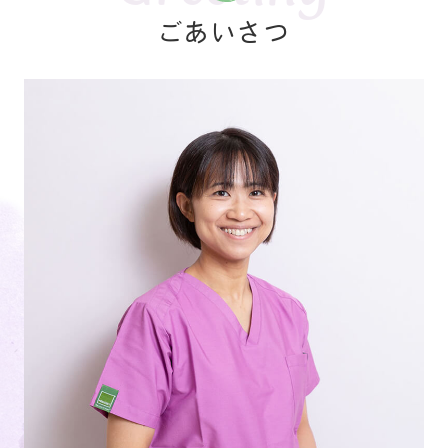
間を頂いておりますので、
診療予約時間の15分前の
ご
ごあいさつ
来院
をお願い致します。
2026.05.01
お知らせ
代診のお知らせ
6月18日木曜日は院長不在のため代診となります
2026.01.23
お知らせ
２月の休診日のお知らせ
南阿佐ヶ谷デンタルクリニック２月の休診日のお知ら
せです。
【休診日】
日曜日（1
日、8日、15
日、22
日
）