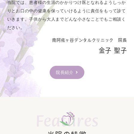
日
）
当院では、患者様の生涯のかかりつけ医となれるようしっか
りとお口の中の健康を保っていけるように責任をもって診て
※水曜日は訪問診療のみ、当院での診察は行っており
いきます。子供から大人までどんな小さなことでもご相談く
ません。
ださい。
・診療時間外でも予約可能な24時間受付のWEB予約も
ございます。
南阿佐ヶ谷デンタルクリニック 院長
・初診ご予約の方は、問診票記入やカルテ作成にお時
金子 聖子
間を頂いておりますので、
診療予約時間の15分前の
ご
来院
をお願い致します。
院長紹介
2025.12.01
お知らせ
年末年始のお知らせ
南阿佐ヶ谷デンタルクリニックの年末年始のお知らせ
Features
です。
【休診日】