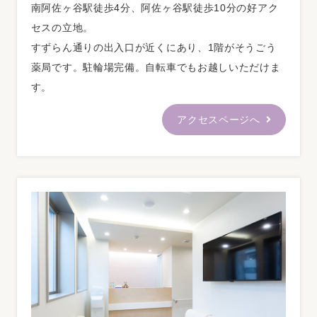
日
）
南阿佐ヶ谷駅徒歩4分、阿佐ヶ谷駅徒歩10分の好アク
祝日（3日 文化の日）
セスの立地。
すずらん通りの出入口が近くにあり、1階がそうごう
※水曜日は訪問診療のみ、当院での診察は行っており
薬局です。駐輪場完備。自転車でもお越しいただけま
ません。
す。
・診療時間外でも予約可能な24時間受付のWEB予約も
ございます。
アクセスページへ
・初診ご予約の方は、問診票記入やカルテ作成にお時
間を頂いておりますので、
診療予約時間の15分前の
ご
来院
をお願い致します。
2025.10.17
お知らせ
代診のお知らせ
下記の日程は代診での診療となります。