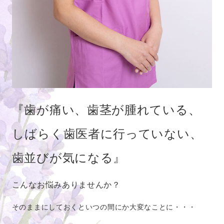
※水曜日は訪問診療のみ、当院での診察は行っており
ません。
・診療時間外でも予約可能な24時間受付のWEB予約も
ございます。
・初診ご予約の方は、問診票記入やカルテ作成にお時
間を頂いておりますので、
診療予約時間の15分前の
ご
来院
をお願い致します。
『歯が痛い、歯茎が腫れている、
2025.11.14
お知らせ
しばらく歯医者に行っていない、
１２月休診日のお知らせ
歯並びが気になる』
南阿佐ヶ谷デンタルクリニックの12月休診日のお知ら
せです。
こんなお悩みありませんか？
【休診日】
そのままにしておくといつの間にか大変なことに・・・
日曜日（7日、14日、21日、28～31