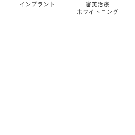
インプラント
審美治療
2024.05.16
お知らせ
ホワイトニング
会計時のお支払い方法について
南阿佐ヶ谷デンタルクリニックでは
保険診療でのお支払いは現金のみ
の取り扱いとなって
おります。
自費診療は
10,000円以上（税抜き）から
クレジットカード（一括払い）
でのお支払いが可能で
ございます。
ご理解の程よろしくお願い致します。
2023.07.04
お知らせ
新患・急患随時受付中
南阿佐ヶ谷デンタルクリニックでは、新患・急患を随