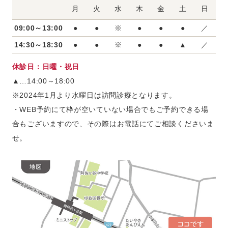
月
火
水
木
金
土
日
来院
をお願い致します。
09:00～13:00
●
●
※
●
●
●
／
14:30～18:30
●
●
※
●
●
▲
／
2026.03.24
お知らせ
ＧＷの休診日のお知らせ
休診日：日曜・祝日
▲…14:00～18:00
南阿佐ヶ谷デンタルクリニックＧＷの休診日のお知ら
※2024年1月より水曜日は訪問診療となります。
せです。
・WEB予約にて枠が空いていない場合でもご予約できる場
【休診日】
合もございますので、その際はお電話にてご相談くださいま
4/29，5/4，5/5，5/6
せ。
※水曜日は訪問診療のみ、当院での診察は行っており
ません。
・診療時間外でも予約可能な24時間受付のWEB予約も
ございます。
・初診ご予約の方は、問診票記入やカルテ作成にお時
間を頂いておりますので、
診療予約時間の15分前の
ご