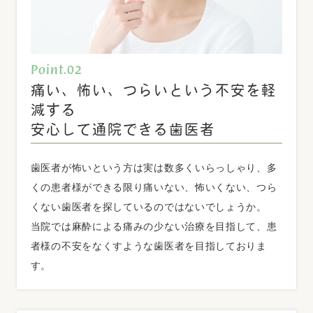
の装置・器具を備えています。
・自動体外式除細動器（ＡＥＤ） ・経皮的酸素飽和度
測定器（パルスオキシメーター） ・酸素（人工呼吸・
酸素吸入用のもの） ・救急蘇生セット また、緊急時
Point.02
に円滑な対応ができるよう、他の医科医療機関及び歯
痛い、怖い、つらいという不安を軽
科医療機関と連携しています。連携先医療機関名 ：日
減する
本大学歯学部付属病院 tel：03-3219-8080
安心して通院できる歯医者
⋆歯科治療時医療管理料
歯医者が怖いという方は実は数多くいらっしゃり、多
患者さんの歯科治療にあたり、医科の主治医や病院と
くの患者様ができる限り痛いない、怖いくない、つら
連携し、モニタリング等、全身的な管理体制を取るこ
くない歯医者を探しているのではないでしょうか。
とができます。
当院では麻酔による痛みの少ない治療を目指して、患
者様の不安をなくすような歯医者を目指しておりま
⋆明細書発行体制等加算
す。
個別の診療報酬の算定項目の分かる明細書を無料で発
行しています。 必要のない場合にはお申し出くださ