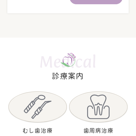
日曜日（1日、8日、15日、22日、29
日
）
※水曜日は訪問診療のみ、当院での診察は行っており
ません。
・診療時間外でも予約可能な24時間受付のWEB予約も
ございます。
Medical
・初診ご予約の方は、問診票記入やカルテ作成にお時
間を頂いておりますので、
診療予約時間の15分前の
ご
診療案内
来院
をお願い致します。
・保険診療は現金のみでのお支払いとなります。
2025.04.12
お知らせ
WEBでの初診予約の注意事項
南阿佐ヶ谷デンタルクリニックではWEBでの初診予約
むし歯治療
歯周病治療