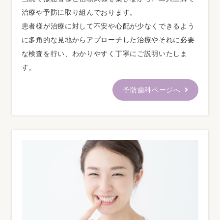
医師及びスタッフがおります。
治療や予防に取り組んでおります。
患者様が治療に対して不安や心配が少なくできるよう
⋆歯科外来診療医療安全対策加算１
に多角的な見地からアプローチした治療やそれに必要
連携先当医院には、医療安全対策に関する研修を受け
な検査を行い、わかりやすく丁寧にご説明いたしま
た歯科医師及び医療安全管理者を配置、自動体外式除
す。
細動 器（ＡＥＤ）を保有し、緊急時においては他の医
療機関と連携するとともに、医療安全に係る十分な体
予防歯科ページへ
制を整備しています。連携先医療機関名 ：日本大学歯
学部付属病院 tel：03-3219-8080
⋆歯科外来診療感染対策加算１
当医院では、院内感染管理者を配置しており、院内感
染防止対策について十分な体制を整備しています。
⋆歯科診療特別対応連携加算
安心で安全な歯科医療環境の提供を行うために、以下